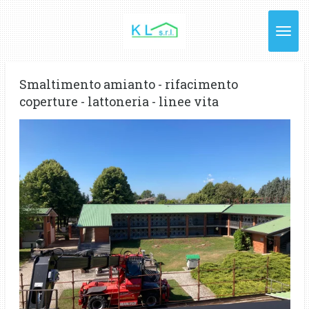
Vai
al
contenuto
principale
Smaltimento amianto - rifacimento
coperture - lattoneria - linee vita